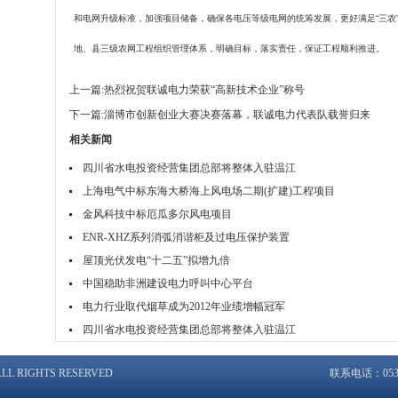
和电网升级标准，加强项目储备，确保各电压等级电网的统筹发展，更好满足“三农
地、县三级农网工程组织管理体系，明确目标，落实责任，保证工程顺利推进。
上一篇:
热烈祝贺联诚电力荣获“高新技术企业”称号
下一篇:
淄博市创新创业大赛决赛落幕，联诚电力代表队载誉归来
相关新闻
四川省水电投资经营集团总部将整体入驻温江
上海电气中标东海大桥海上风电场二期(扩建)工程项目
金风科技中标厄瓜多尔风电项目
ENR-XHZ系列消弧消谐柜及过电压保护装置
屋顶光伏发电“十二五”拟增九倍
中国稳助非洲建设电力呼叫中心平台
电力行业取代烟草成为2012年业绩增幅冠军
四川省水电投资经营集团总部将整体入驻温江
 RIGHTS RESERVED
联系电话：053