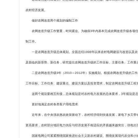
农村经济发展。
做好农网改造两个规划的编制工作
农网改造升级工作繁重，时间紧迫。为确保
3
年内基本完成农网改造升级各项
制工作。
一是农网改造升级总体规划。全面总结
1998
年以来农村电网建设与改造以及农
及面临的新形势、新任务，研究提出农网改造升级的工作目标、主要任务、工作重
二是农网改造升级
3
年（
2010
～
2012
年）实施规划。根据农网改造升级的工作
工作目标、工作任务、建设重点、建设方案以及投资需求，制定农网改造升级工程
这两个规划要相互衔接，总体规划是对农村电力发展的总体要求，
3
年规划是
更好地满足农村各类客户用电需求
近年来，在中央强农惠农政策驱动下，农村经济得到快速发展，家电下乡又带动
更高要求，农村部分地区电力供应与经济发展不相适应的矛盾越来越突出，供电出
国家电网公司紧紧围绕国家推进社会主义新农村建设、围绕发展现代农业和小城