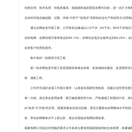
结构合理、技术实用、供电质量高、电能损耗低的新型农网为目标，进一步扩大电
决农村供电设施超载、过载、供电“卡脖子”“低电压”等影响农业生产和农民生活用
通过农网改造升级工程，公司将初步建成以
110
千伏（
66
千伏）和
35
千伏电压
农村电网，农网供电可靠率将达到
99.73%
；农网综合电压合格率达到
98.45%
；农
各类客户的用电需求。
集中抓好一批典型示范工程
新一轮农网改造升级工程是国家统筹城乡发展，促进城镇化建设，促进国民经济
程、德政工程。
公司对完成好这项工作提出要求：认真落实国家投资政策，克服企业经营负债压
每一分钱，保证资金使用效果；要正确把握投资方向，严格遵循工程规划计划，突
好“改造”与“升级”的关系，既要抓紧改造老旧设施，更应注重推动农网整体水平的
程，带动农网整体水平上新台阶，逐步实现城乡电网协调发展。
国家电网公司副总经理杨庆要求公司各单位要按照国家能源局的总体部署，抓紧编