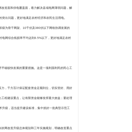
网改造面和供电覆盖面，着力解决县域电网薄弱问题，解
电的突出问题，更好地满足农村经济和农民生活用电。
等级为骨干网架、
10
千伏及
380
伏以下网络协调发展的
村电网综合线损率平均达到
6.5%
以下，更好地满足农村
平稳较快发展的重要措施。这是一项利国利民的民心工
力，千方百计保证配套资金足额到位，切实管好、用好
出工程建设重点，让有限资金能够发挥最大效益；要处理
技术升级，适当提升建设标准，集中抓好一批典型示范工
制农网改造升级总体规划和三年实施规划，明确改造重点