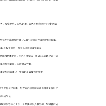
任务，会议要求，各地要做好农网改造升级两个规划的编
网完善的成效和经验，认真分析目前存在的突出问题以
点以及投资需求、资金来源和保障措施等。
思路和总体要求，结合各地实际，明确
3
年农网改造升级
3
年实施规划和分年度建设方案。
总体规划的具体化，要满足总体规划的要求。
了农村居民用电，对农网的供电能力和供电质量提出了
现新的瓶颈。
镇建设等中心工作，以加快建设具有坚强、智能特征的