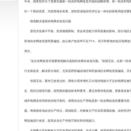
中央、国务院作出了抓紧实施新一轮农村电网改造升级的战略部署。新一轮农村电
向一个新的高度，为统筹城乡发展、加快形成城乡经济社会一体化的新格局提供重
彻底解决遗留的电网未改造问题
受经济发展不平衡、投资规模限制、资金承贷能力弱等因素的影响，部分地区农
部省份农网改造面明显偏低，如云南户改造率不足
75
％、四川和青海的低压电网改
突出。
“这次农网改造升级要彻底解决遗留的农网未改造问题。”张国宝说，在新一轮农
行全面改造，解决部分地区、尤其是西部偏远地区和民族地区农网改造面偏低、历
张国宝说，要对已改造过的、因电力需求增长又出现供电能力不足的电网实施升
足、线径过细等问题，按照新的建设标准和要求，通过加密供电设施、更换老设备
城市电网具有同样的供电可靠性。保障农业生产用电是新一轮农网改造的重要内容
题。将根据各地农业生产特点，因地制宜，对粮食主产区农田灌溉设施、农村经济
网设施进行改造，提高农业生产供电可靠性和供电能力。
近期重点是对粮食主产区急需的农田灌溉、农业大棚、烟草和茶叶等特色农产品