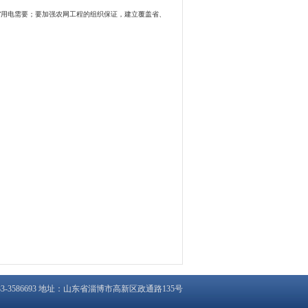
”用电需要；要加强农网工程的组织保证，建立覆盖省、
3-3586693 地址：山东省淄博市高新区政通路135号