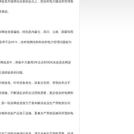
网改造升级将站在新的起点上，把农村电力建设和管理推
要基础。
网改造面偏低，特别是内蒙古、四川、云南、新疆等西
造率不足
65
％，农村电网结构和农村电力管理问题较为
网改造中，将集中力量用
3
年左右时间对未改造农网进
史遗留较多的问题。
级改造。针对设备老化，设备过负荷、变电站布点不
等措施，不断满足农民生活用电需要，逐步使农村电网和
，新一轮农网改造致力于基本解决农业生产用电突出问
作物和农副产品加工设施、畜禽水产养殖设施等所需的电
加工供电设施进行改造，满足农村生产用电需要，促进